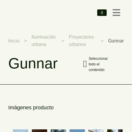
0
Iluminación
Proyectores
Inicio
>
>
>
Gunnar
urbana
urbanos
Gunnar
Seleccionar
todo el
contenido
Imágenes producto