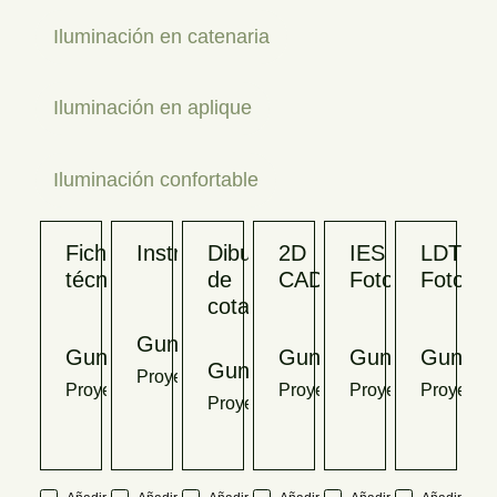
Iluminación en catenaria
Iluminación en aplique
Iluminación confortable
Ficha
Instrucciones
Dibujo
2D
IES
LDT
técnica
de
CADs
Fotometrías
Fotomet
cotas
Gunnar
Gunnar
Gunnar
Gunnar
Gunnar
Gunnar
Proyector
Proyector
Proyector
Proyector
Proyector
Proyector