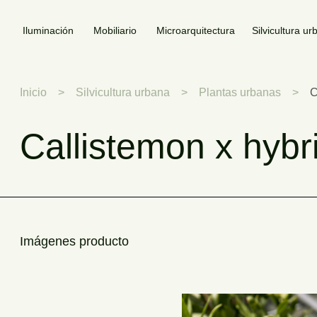
Iluminación
Mobiliario
Microarquitectura
Silvicultura u
Inicio
>
Silvicultura urbana
>
Plantas urbanas
>
C
Callistemon x hybr
Imágenes producto