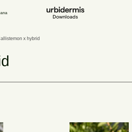
rbana
allistemon x hybrid
id