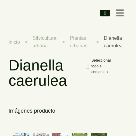
0
Silvicultura
Plantas
Dianella
Inicio
>
>
>
urbana
urbanas
caerulea
Dianella
Seleccionar
todo el
contenido
caerulea
Imágenes producto