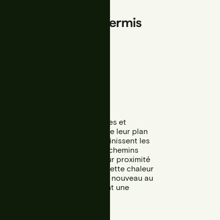
ités architecturales, temporaires et
ches des personnes ainsi que de leur plan
e chemin de manière subtile, définissent les
point de rencontre sociale. Les chemins
n des balises urbaines, de par leur proximité
 espaces privés, transportant cette chaleur
ée avec l’espace urbain qui est de nouveau au
nes deviennent des vigies, offrant une
cules.