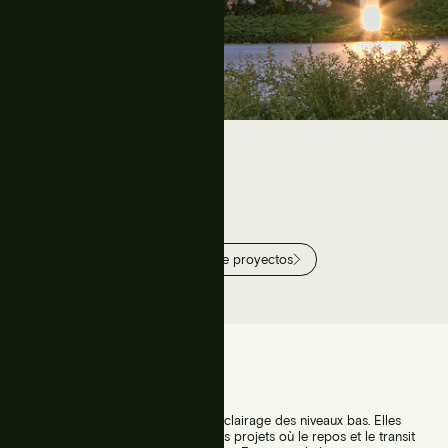
adquarters
Ir a galería de proyectos
Balises urbaines
Les balises urbaines complètent l’éclairage des niveaux bas. Elles
servent à délimiter les flux dans des projets où le repos et le transit