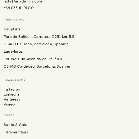
hola@urbidermis.com
+34 938 61 91 00
FINDEN SIE UNS
Hauptsitz
Parc de Belloch, Carretera C251, km. 5,6
08430 La Roca, Barcelona, Spanien
Lagerhaus
Pol. Ind. Sud, Avenida del Vallès 19
08440 Cardedeu, Barcelona, Spanien
FOLGEN SIE UNS
Instagram
LinkedIn
Pinterest
Vimeo
GRUPPE
Santa & Cole
Intramundana