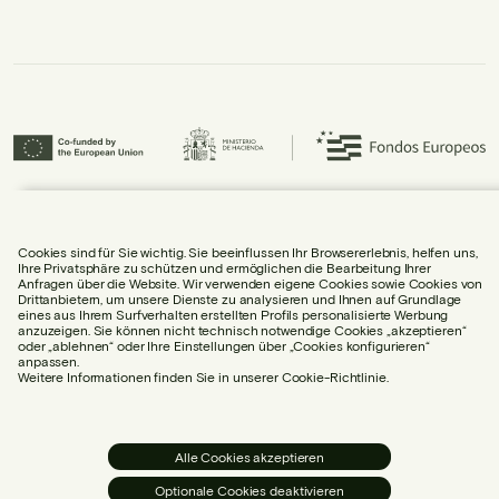
Urbidermis S.L. hat am ICEX-Next-Programm teilgenommen und wurde von
ICEX unterstützt sowie durch den Europäischen Fonds für regionale
Entwicklung (EFRE) kofinanziert, was zum wirtschaftlichen Wachstum des
Cookies sind für Sie wichtig. Sie beeinflussen Ihr Browsererlebnis, helfen uns,
Unternehmens und seiner Internationalisierung beigetragen hat.
Ihre Privatsphäre zu schützen und ermöglichen die Bearbeitung Ihrer
Anfragen über die Website. Wir verwenden eigene Cookies sowie Cookies von
Drittanbietern, um unsere Dienste zu analysieren und Ihnen auf Grundlage
eines aus Ihrem Surfverhalten erstellten Profils personalisierte Werbung
anzuzeigen. Sie können nicht technisch notwendige Cookies „akzeptieren“
oder „ablehnen“ oder Ihre Einstellungen über „Cookies konfigurieren“
anpassen.
RECHTLICHER HINWEIS
Weitere Informationen finden Sie in unserer Cookie-Richtlinie.
COOKIE-RICHTLINIE
DATENSCHUTZERKLÄRUNG
SOCIAL-MEDIA-RICHTLINIE
Alle Cookies akzeptieren
COOKIE-EINSTELLUNGEN
Optionale Cookies deaktivieren