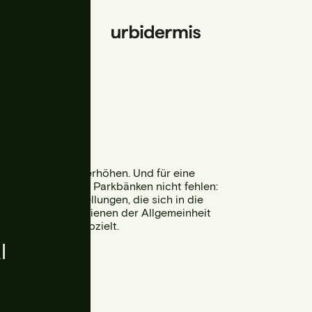
e Lebensqualität erhöhen. Und für eine
edene Arten von Parkbänken nicht fehlen:
ange lineare Aufstellungen, die sich in die
nsere Parkbänke dienen der Allgemeinheit
f humane Städte abzielt.
l