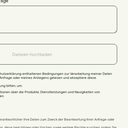
rage
Dateien hochladen
chutzerklärung enthaltenen Bedingungen zur Verarbeitung meiner Daten
 Anfrage oder meines Anliegens gelesen und akzeptiere diese.
ung bitten, um:
tionen über die Produkte, Dienstleistungen und Neuigkeiten von
en.
Verantwortlicher Ihre Daten zum Zweck der Beantwortung Ihrer Anfrage oder
en, diese berichtigen oder löschen sowie weitere Rechte ausüben, indem Sie