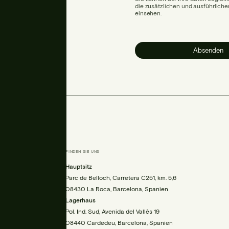
die zusätzlichen und ausführlich
einsehen.
Absenden
FINDEN SIE UNS
is.com
Hauptsitz
00
Parc de Belloch, Carretera C251, km. 5,6
08430 La Roca, Barcelona, Spanien
Lagerhaus
Pol. Ind. Sud, Avenida del Vallès 19
08440 Cardedeu, Barcelona, Spanien