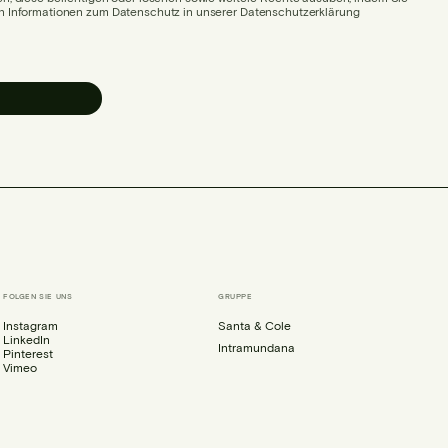
en Informationen zum Datenschutz in unserer Datenschutzerklärung
FOLGEN SIE UNS
GRUPPE
Instagram
Santa & Cole
LinkedIn
Intramundana
Pinterest
Vimeo