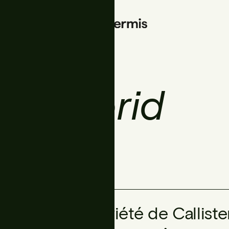
 x hybrid
t"
La nouvelle variété de Callis