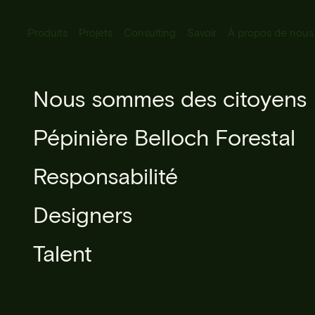
Produits
Projets
Consulting
Savoir
À propos de nous
Tous Produits
Nous sommes des citoyens
Callistemon
Éclairage urbain
Pépinière Belloch Forestal
Mobilier urbain
Responsabilité
"Red Rocke
Micro-architecture
Designers
Sylviculture urbaine
Talent
Libres