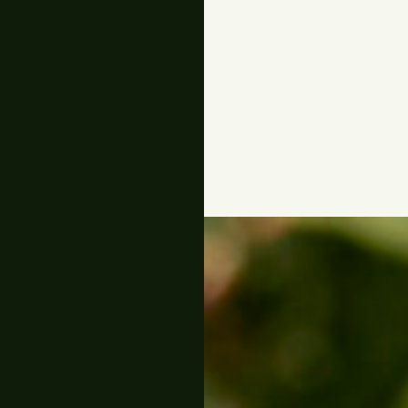
Zone côtière
Modéré