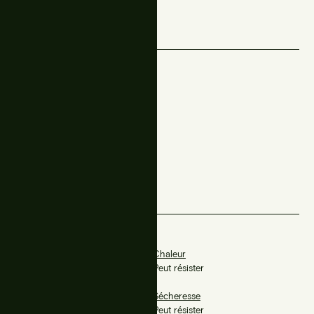
Résistance
Incendie
Chaleur
/
Peut résister
Humidité
Sécheresse
Peut résister
Peut résister