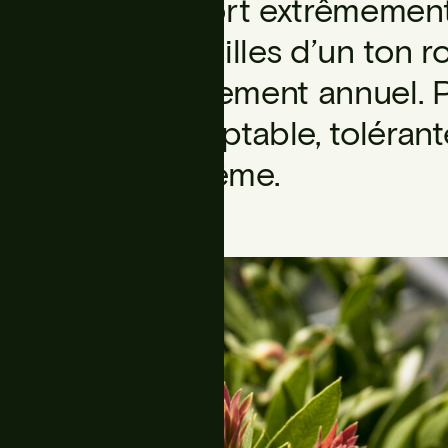
présente un port extrêmement
de grandes feuilles d’un ton 
du bourgeonnement annuel. Pl
facilement adaptable, tolérant
l’humidité extrême.