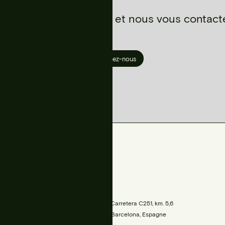
z-nous de votre projet et nous vous contact
Contactez-nous
TROUVEZ-NOUS
is.com
Siège social
00
Parc de Belloch, Carretera C251, km. 5,6
08430 La Roca, Barcelona, Espagne