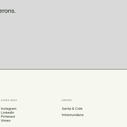
erons.
SUIVEZ-NOUS
GROUPE
Instagram
Santa & Cole
LinkedIn
Intramundana
Pinterest
Vimeo