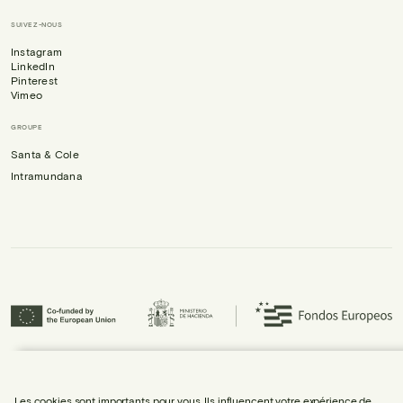
SUIVEZ-NOUS
Instagram
LinkedIn
Pinterest
Vimeo
GROUPE
Santa & Cole
Intramundana
Urbidermis S.L. a participé au programme ICEX Next et a bénéficié du soutien
d’ICEX, ainsi que du cofinancement du Fonds européen de développement
régional (FEDER), contribuant à la croissance économique de l’entreprise et
Les cookies sont importants pour vous. Ils influencent votre expérience de