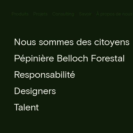
Produits
Projets
Consulting
Savoir
À propos de nous
Tous Produits
Nous sommes des citoyens
Voir tous les projets
Éclairage urbain
Pépinière Belloch Forestal
Mobilier urbain
Responsabilité
Micro-architecture
Designers
Sylviculture urbaine
Talent
Libres