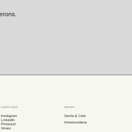
erons.
SUIVEZ-NOUS
GROUPE
Instagram
Santa & Cole
LinkedIn
Intramundana
Pinterest
Vimeo