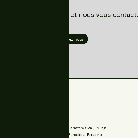
z-nous de votre projet et nous vous contact
Contactez-nous
TROUVEZ-NOUS
is.com
Siège social
00
Parc de Belloch, Carretera C251, km. 5,6
08430 La Roca, Barcelona, Espagne