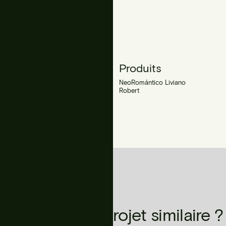
Auteurs
Produits
Bet Figueras Paisatgista
NeoRomántico Liviano
Robert
Vous avez un projet similaire ?