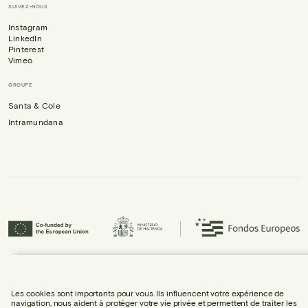
SUIVEZ-NOUS
Instagram
LinkedIn
Pinterest
Vimeo
GROUPE
Santa & Cole
Intramundana
Urbidermis S.L. a participé au programme ICEX Next et a bénéficié du soutien
d’ICEX, ainsi que du cofinancement du Fonds européen de développement
régional (FEDER), contribuant à la croissance économique de l’entreprise et
Les cookies sont importants pour vous. Ils influencent votre expérience de
à son internationalisation.
navigation, nous aident à protéger votre vie privée et permettent de traiter les