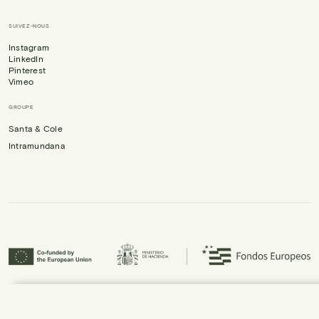
SUIVEZ-NOUS
Instagram
LinkedIn
Pinterest
Vimeo
GROUPE
Santa & Cole
Intramundana
Urbidermis S.L. a participé au programme ICEX Next et a bénéficié du soutien
d’ICEX, ainsi que du cofinancement du Fonds européen de développement
régional (FEDER), contribuant à la croissance économique de l’entreprise et