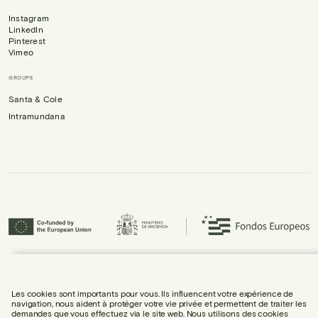
Instagram
LinkedIn
Pinterest
Vimeo
GROUPE
Santa & Cole
Intramundana
Urbidermis S.L. a participé au programme ICEX Next et a bénéficié du soutien
d’ICEX, ainsi que du cofinancement du Fonds européen de développement
régional (FEDER), contribuant à la croissance économique de l’entreprise et
Les cookies sont importants pour vous. Ils influencent votre expérience de
à son internationalisation.
navigation, nous aident à protéger votre vie privée et permettent de traiter les
demandes que vous effectuez via le site web. Nous utilisons des cookies