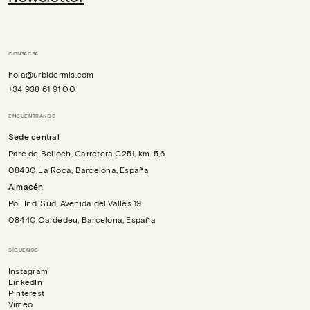
CONTACTA
hola@urbidermis.com
+34 938 61 91 00
ENCUÉNTRANOS
Sede central
Parc de Belloch, Carretera C251, km. 5,6
08430 La Roca, Barcelona, España
Almacén
Pol. Ind. Sud, Avenida del Vallès 19
08440 Cardedeu, Barcelona, España
SÍGUENOS
Instagram
LinkedIn
Pinterest
Vimeo