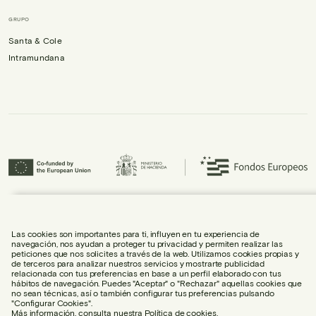
GRUPO
Santa & Cole
Intramundana
Urbidermis S.L. ha participado en el Programa ICEX-Next, y ha contado con el
apoyo de ICEX, así como con la cofinanciación de Fondos europeos FEDER,
habiendo contribuido al crecimiento económico de la empresa y su
Las cookies son importantes para ti, influyen en tu experiencia de
internacionalización.
navegación, nos ayudan a proteger tu privacidad y permiten realizar las
peticiones que nos solicites a través de la web. Utilizamos cookies propias y
de terceros para analizar nuestros servicios y mostrarte publicidad
relacionada con tus preferencias en base a un perfil elaborado con tus
hábitos de navegación. Puedes "Aceptar" o "Rechazar" aquellas cookies que
no sean técnicas, así o también configurar tus preferencias pulsando
"Configurar Cookies".
AVISO LEGAL
Más información, consulta nuestra
Política de cookies
.