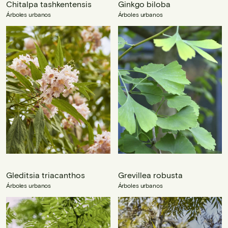
Chitalpa tashkentensis
Ginkgo biloba
Árboles urbanos
Árboles urbanos
Gleditsia triacanthos
Grevillea robusta
Árboles urbanos
Árboles urbanos