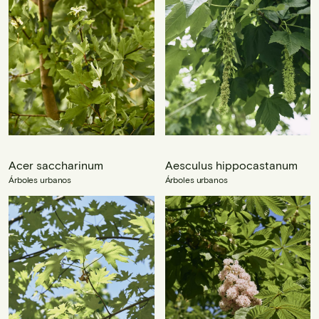
Acer saccharinum
Aesculus hippocastanum
Árboles urbanos
Árboles urbanos