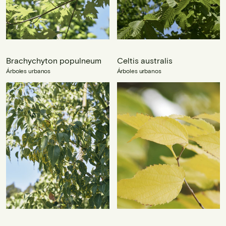
Brachychyton populneum
Celtis australis
Árboles urbanos
Árboles urbanos