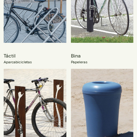
Táctil
Bina
Aparcabicicletas
Papeleras