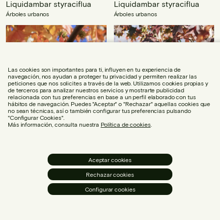
Liquidambar styraciflua
Liquidambar styraciflua
Árboles urbanos
Árboles urbanos
Las cookies son importantes para ti, influyen en tu experiencia de
navegación, nos ayudan a proteger tu privacidad y permiten realizar las
peticiones que nos solicites a través de la web. Utilizamos cookies propias y
de terceros para analizar nuestros servicios y mostrarte publicidad
relacionada con tus preferencias en base a un perfil elaborado con tus
hábitos de navegación. Puedes "Aceptar" o "Rechazar" aquellas cookies que
no sean técnicas, así o también configurar tus preferencias pulsando
"Configurar Cookies".
Más información, consulta nuestra
Política de cookies
.
Aceptar cookies
Liriodendron tulipifera
Melia azedarach
Rechazar cookies
Árboles urbanos
Árboles urbanos
Configurar cookies