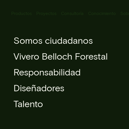
Productos
Proyectos
Consultoría
Conocimiento
Sob
Todos los productos
Somos ciudadanos
Consultoría
Iluminación urbana
Vivero Belloch Forestal
Mobiliario urbano
Responsabilidad
Microarquitectura
Diseñadores
Silvicultura urbana
Talento
Libros