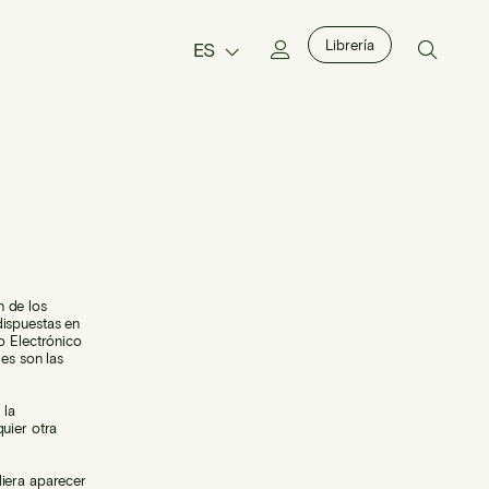
Librería
ES
n de los
dispuestas en
o Electrónico
es son las
 la
uier otra
diera aparecer