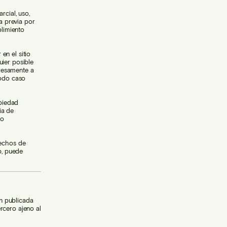
rcial, uso,
ta previa por
limiento
en el sitio
uier posible
resamente a
todo caso
piedad
ia de
 o
rechos de
b, puede
n publicada
rcero ajeno al