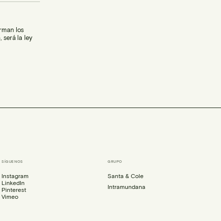
orman los
 será la ley
SÍGUENOS
GRUPO
Instagram
Santa & Cole
LinkedIn
Intramundana
Pinterest
Vimeo