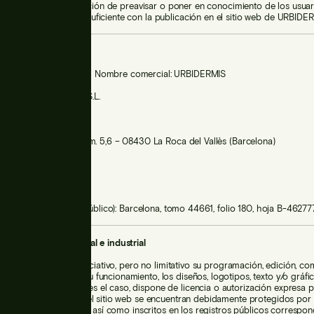
b, sin que exista obligación de preavisar o poner en conocimiento de los usua
 entendiéndose como suficiente con la publicación en el sitio web de URBIDERM
ificativos
minio: urbidermis.com Nombre comercial: URBIDERMIS
social: URBIDERMIS, S.L.
17
ial: Carretera C-251, Km. 5,6 – 08430 La Roca del Vallès (Barcelona)
8462437
urbidermis.com
 Registro (Mercantil / Público): Barcelona, tomo 44661, folio 180, hoja B-46277
e propiedad intelectual e industrial
incluyendo a título enunciativo, pero no limitativo su programación, edición, co
os necesarios para su funcionamiento, los diseños, logotipos, texto y/o gráfic
 RESPONSABLE o, si es el caso, dispone de licencia o autorización expresa p
Todos los contenidos del sitio web se encuentran debidamente protegidos por 
ntelectual e industrial, así como inscritos en los registros públicos correspon