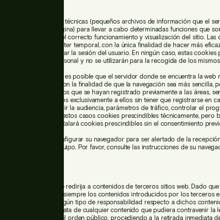
es
 puede utilizar cookies técnicas (pequeños archivos de información que el ser
quien accede a la página) para llevar a cabo determinadas funciones que so
mprescindibles para el correcto funcionamiento y visualización del sitio. Las
nen, en todo caso, carácter temporal, con la única finalidad de hacer más eficaz
 desaparecen al terminar la sesión del usuario. En ningún caso, estas cookies
 datos de carácter personal y no se utilizarán para la recogida de los mismos
so de cookies también es posible que el servidor donde se encuentra la web 
izado por el usuario con la finalidad de que la navegación sea más sencilla, p
l acceso de los usuarios que se hayan registrado previamente a las áreas, ser
 concursos reservados exclusivamente a ellos sin tener que registrarse en cad
den utilizar para medir la audiencia, parámetros de tráfico, controlar el pro
radas, etc., siendo en estos casos cookies prescindibles técnicamente, pero b
o. Este sitio web no instalará cookies prescindibles sin el consentimiento previ
ene la posibilidad de configurar su navegador para ser alertado de la recepció
u instalación en su equipo. Por favor, consulte las instrucciones de su naveg
información.
laces
 web, es posible que se redirija a contenidos de terceros sitios web. Dado que
o puede controlar siempre los contenidos introducidos por los terceros e
itios web, no asume ningún tipo de responsabilidad respecto a dichos conteni
rá a la retirada inmediata de cualquier contenido que pudiera contravenir la l
ernacional, la moral o el orden público, procediendo a la retirada inmediata de