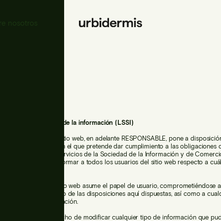
re nosotros
gal
rvicios de la sociedad de la información (LSSI)
.L., responsable del sitio web, en adelante RESPONSABLE, pone a disposició
resente documento, con el que pretende dar cumplimiento a las obligaciones 
2, de 11 de julio, de Servicios de la Sociedad de la Información y de Comerci
 N º 166, así como informar a todos los usuarios del sitio web respecto a cuál
e uso.
que acceda a este sitio web asume el papel de usuario, comprometiéndose a
 cumplimiento riguroso de las disposiciones aquí dispuestas, así como a cualq
gal que fuera de aplicación.
.L. se reserva el derecho de modificar cualquier tipo de información que pu