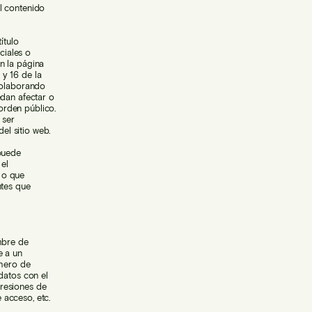
l contenido
ítulo
ciales o
n la página
y 16 de la
colaborando
edan afectar o
 orden público.
 ser
el sitio web.
 puede
 el
 o que
ntes que
mbre de
e a un
chero de
datos con el
resiones de
 acceso, etc.