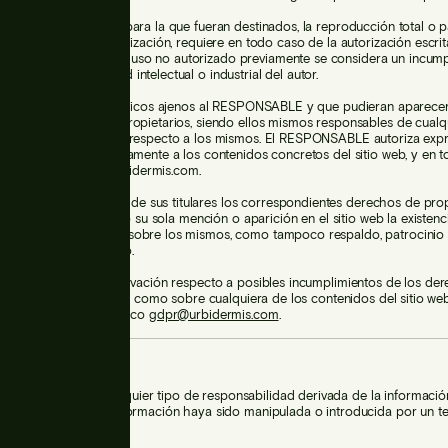
ente de la finalidad para la que fueran destinados, la reproducción total o pa
istribución y comercialización, requiere en todo caso de la autorización escri
PONSABLE. Cualquier uso no autorizado previamente se considera un incump
erechos de propiedad intelectual o industrial del autor.
logotipos, texto y/o gráficos ajenos al RESPONSABLE y que pudieran aparecer 
en a sus respectivos propietarios, siendo ellos mismos responsables de cualq
que pudiera suscitarse respecto a los mismos. El RESPONSABLE autoriza exp
puedan redirigir directamente a los contenidos concretos del sitio web, y en 
itio web principal de urbidermis.com.
E reconoce a favor de sus titulares los correspondientes derechos de pro
industrial, no implicando su sola mención o aparición en el sitio web la existenc
sponsabilidad alguna sobre los mismos, como tampoco respaldo, patrocinio
n por parte del mismo.
 cualquier tipo de observación respecto a posibles incumplimientos de los de
lectual o industrial, así como sobre cualquiera de los contenidos del sitio we
vés del correo electrónico
gdpr@urbidermis.com
.
e responsabilidades
E se exime de cualquier tipo de responsabilidad derivada de la informació
eb siempre que esta información haya sido manipulada o introducida por un te