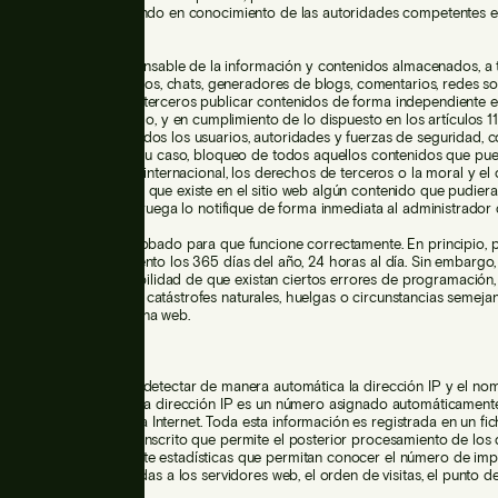
 dicho sitio web, poniendo en conocimiento de las autoridades competentes e
E no se hace responsable de la información y contenidos almacenados, a t
ero no limitativo, en foros, chats, generadores de blogs, comentarios, redes so
o medio que permita a terceros publicar contenidos de forma independiente e
NSABLE. Sin embargo, y en cumplimiento de lo dispuesto en los artículos 11 
ne a disposición de todos los usuarios, autoridades y fuerzas de seguridad, 
va en la retirada o, en su caso, bloqueo de todos aquellos contenidos que pu
 legislación nacional o internacional, los derechos de terceros o la moral y el
e el usuario considere que existe en el sitio web algún contenido que pudiera
 esta clasificación, se ruega lo notifique de forma inmediata al administrador d
b ha sido revisado y probado para que funcione correctamente. En principio,
l correcto funcionamiento los 365 días del año, 24 horas al día. Sin embargo,
o descarta la posibilidad de que existan ciertos errores de programación,
usas de fuerza mayor, catástrofes naturales, huelgas o circunstancias semeja
le el acceso a la página web.
P
s del sitio web podrán detectar de manera automática la dirección IP y el no
zados por el usuario. Una dirección IP es un número asignado automáticament
ndo éste se conecta a Internet. Toda esta información es registrada en un fi
 servidor debidamente inscrito que permite el posterior procesamiento de los 
r mediciones únicamente estadísticas que permitan conocer el número de imp
mero de visitas realizadas a los servidores web, el orden de visitas, el punto de