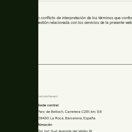
le y jurisdicción
ble en caso de disputa o conflicto de interpretación de los términos que conf
, así como cualquier cuestión relacionada con los servicios de la presente web,
lización: 05/05/2026
ENCUÉNTRANOS
is.com
Sede central
00
Parc de Belloch, Carretera C251, km. 5,6
08430 La Roca, Barcelona, España
Almacén
Pol. Ind. Sud, Avenida del Vallès 19