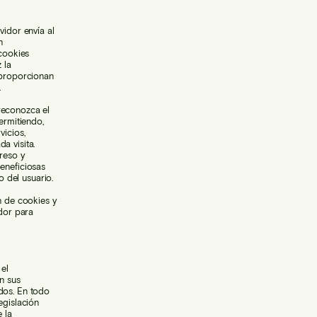
vidor envía al
n
 cookies
 la
 proporcionan
.
reconozca el
ermitiendo,
vicios,
a visita.
greso y
eneficiosas
o del usuario.
n de cookies y
ador para
 el
n sus
dos. En todo
egislación
 la