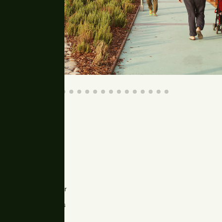
Fotografía
Meritxell Arjalaguer
Adrià Goula
Equipo Urbidermis