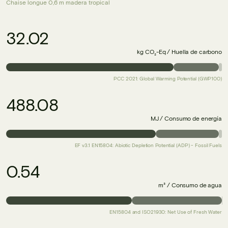
Chaise longue 0,6 m madera tropical
32.02
kg CO₂-Eq / Huella de carbono
PCC 2021: Global Warming Potential (GWP100)
488.08
MJ / Consumo de energía
EF v3.1 EN15804: Abiotic Depletion Potential (ADP) - Fossil Fuels
0.54
m³ / Consumo de agua
EN15804 and ISO21930: Net Use of Fresh Water