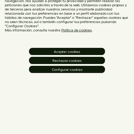
navegación, nos ayudan a proteger tu privacidad y permiten realizar las
peticiones que nos solicites a través de la web. Utilizamos cookies propias y
de terceros para analizar nuestros servicios y mostrarte publicidad
relacionada con tus preferencias en base a un perfil elaborado con tus
hábitos de navegación. Puedes "Aceptar" o "Rechazar" aquellas cookies que
no sean técnicas, así o también configurar tus preferencias pulsando
"Configurar Cookies".
Más información, consulta nuestra
Política de cookies
.
Aceptar cookies
Rechazar cookies
Configurar cookies