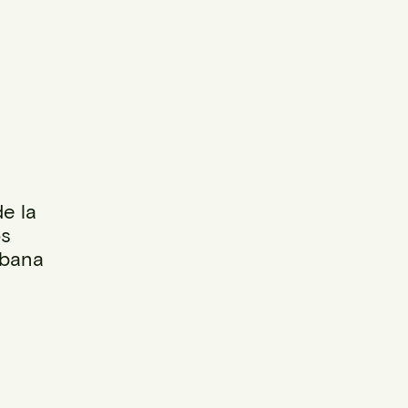
e la
os
rbana