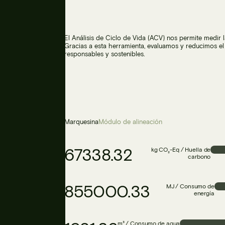
El Análisis de Ciclo de Vida (ACV) nos permite medir
Gracias a esta herramienta, evaluamos y reducimos e
responsables y sostenibles.
Marquesina
Módulo de alineación
67338.32
kg CO₂-Eq / Huella de
carbono
855000.33
MJ / Consumo de
energía
m³ / Consumo de agua