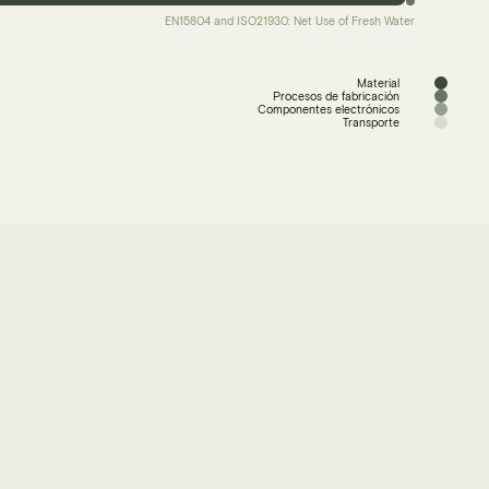
EN15804 and ISO21930: Net Use of Fresh Water
Material
Procesos de fabricación
Componentes electrónicos
Transporte