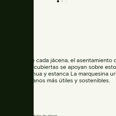
spondencia de cada jácena, el asentamiento d
vehículos. Las cubiertas se apoyan sobre est
ineación continua y estanca La marquesina u
espacios urbanos más útiles y sostenibles.
25m² formada por módulos de placas