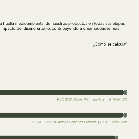
 la huella medioambiental de nuestros productos en todas sus etapas.
l impacto del diseño urbano, contribuyendo a crear ciudades más
¿Cómo se calcula?
PCC 2021: Global Warming Potential (GWP100)
EF v3.1 EN15804: Abiotic Depletion Potential (ADP) - Fossil Fuels