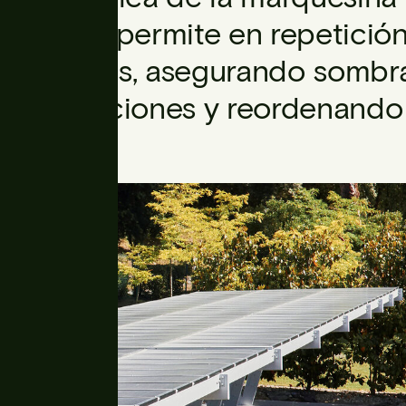
Palladio permite en repetición
continuas, asegurando sombra
interrupciones y reordenando 