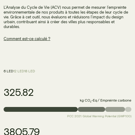
L’Analyse du Cycle de Vie (ACV) nous permet de mesurer l’empreinte
environnementale de nos produits à toutes les étapes de leur cycle de
vie. Grâce à cet outil, nous évaluons et réduisons l’impact du design
urbain, contribuant ainsi à créer des villes plus responsables et
durables.
Comment est-ce calculé ?
6 LED
12 LED
18 LED
325.82
kg CO₂-Eq / Empreinte carbone
PCC 2021: Global Warming Potential (GWP100)
3805.79