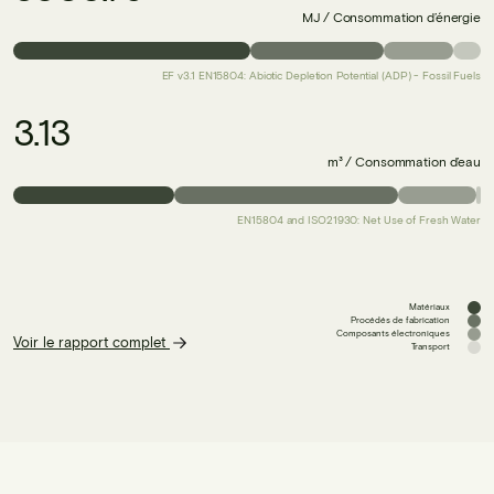
MJ / Consommation d’énergie
EF v3.1 EN15804: Abiotic Depletion Potential (ADP) - Fossil Fuels
3.13
m³ / Consommation d’eau
EN15804 and ISO21930: Net Use of Fresh Water
Matériaux
Procédés de fabrication
Composants électroniques
Voir le rapport complet
Transport