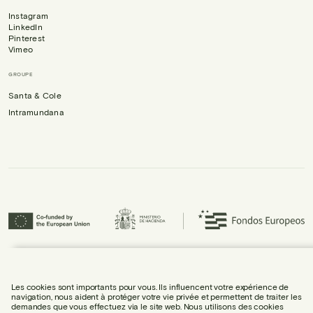
Instagram
LinkedIn
Pinterest
Vimeo
GROUPE
Santa & Cole
Intramundana
Urbidermis S.L. a participé au programme ICEX Next et a bénéficié du soutien
d’ICEX, ainsi que du cofinancement du Fonds européen de développement
régional (FEDER), contribuant à la croissance économique de l’entreprise et
Les cookies sont importants pour vous. Ils influencent votre expérience de
à son internationalisation.
navigation, nous aident à protéger votre vie privée et permettent de traiter les
demandes que vous effectuez via le site web. Nous utilisons des cookies