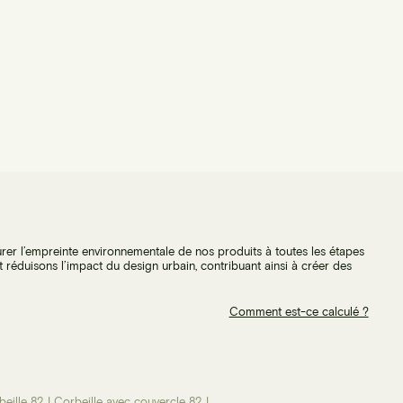
er l’empreinte environnementale de nos produits à toutes les étapes
et réduisons l’impact du design urbain, contribuant ainsi à créer des
Comment est-ce calculé ?
beille 82 L
Corbeille avec couvercle 82 L