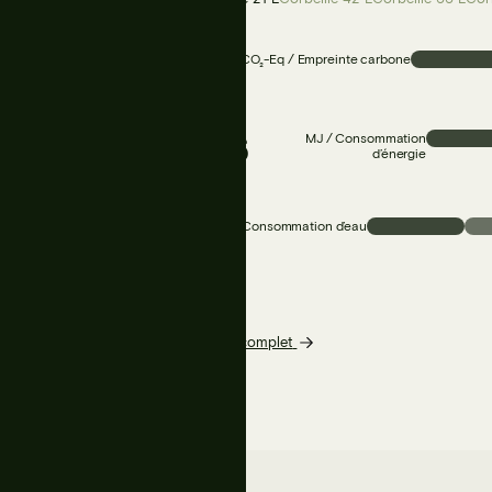
32.61
kg CO₂-Eq / Empreinte carbone
437.06
MJ / Consommation
d’énergie
0.35
m³ / Consommation d’eau
Voir le rapport complet