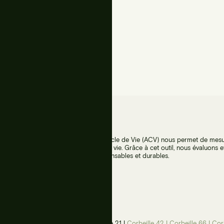
aciliter la fixation du sac.
L’Analyse du Cycle de Vie (ACV) nous permet de mesur
de leur cycle de vie. Grâce à cet outil, nous évaluons 
villes plus responsables et durables.
Corbeille murale 21 L
Corbeille 42 L
Corbeille 66 L
Cor