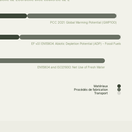
PCC 2021: Global Warming Potential (GWP100)
EF v3.1 EN15804: Abiotic Depletion Potential (ADP) - Fossil Fuels
EN15804 and ISO21930: Net Use of Fresh Water
Matériaux
Procédés de fabrication
Transport