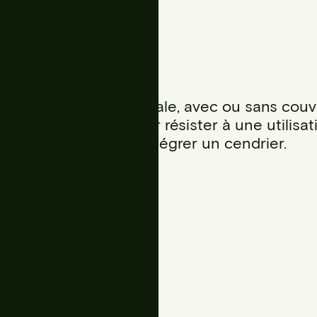
rmats, sur pied ou murale, avec ou sans couv
le est fabriquée pour résister à une utilisat
 En option, elle peut intégrer un cendrier.
R, finition peinte avec protection
rofilés en L, 40 x 40mm (42 l) ou
sur une plaque circulaire en acier