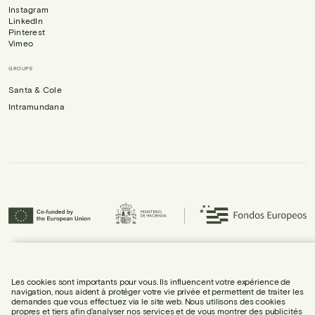
Instagram
LinkedIn
Pinterest
Vimeo
GROUPE
Santa & Cole
Intramundana
Urbidermis S.L. a participé au programme ICEX Next et a bénéficié du soutien
d’ICEX, ainsi que du cofinancement du Fonds européen de développement
régional (FEDER), contribuant à la croissance économique de l’entreprise et
Les cookies sont importants pour vous. Ils influencent votre expérience de
à son internationalisation.
navigation, nous aident à protéger votre vie privée et permettent de traiter les
demandes que vous effectuez via le site web. Nous utilisons des cookies
propres et tiers afin d’analyser nos services et de vous montrer des publicités