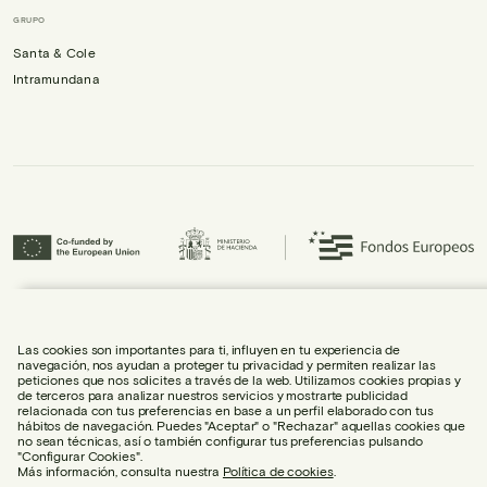
GRUPO
Santa & Cole
Intramundana
Urbidermis S.L. ha participado en el Programa ICEX-Next, y ha contado con el
apoyo de ICEX, así como con la cofinanciación de Fondos europeos FEDER,
habiendo contribuido al crecimiento económico de la empresa y su
Las cookies son importantes para ti, influyen en tu experiencia de
internacionalización.
navegación, nos ayudan a proteger tu privacidad y permiten realizar las
peticiones que nos solicites a través de la web. Utilizamos cookies propias y
de terceros para analizar nuestros servicios y mostrarte publicidad
relacionada con tus preferencias en base a un perfil elaborado con tus
hábitos de navegación. Puedes "Aceptar" o "Rechazar" aquellas cookies que
no sean técnicas, así o también configurar tus preferencias pulsando
"Configurar Cookies".
AVISO LEGAL
Más información, consulta nuestra
Política de cookies
.
POLÍTICA DE COOKIES