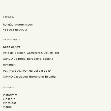
CONTACTA
hola@urbidermis.com
+34 938 61 91 00
ENCUÉNTRANOS
Sede central
Parc de Belloch, Carretera C251, km. 5,6
08430 La Roca, Barcelona, España
Almacén
Pol. Ind. Sud, Avenida del Vallès 19
08440 Cardedeu, Barcelona, España
SÍGUENOS
Instagram
LinkedIn
Pinterest
Vimeo