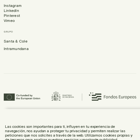
Instagram
LinkedIn
Pinterest
Vimeo
GRUPO
Santa & Cole
Intramundana
Urbidermis S.L. ha participado en el Programa ICEX-Next, y ha contado con el
apoyo de ICEX, así como con la cofinanciación de Fondos europeos FEDER,
habiendo contribuido al crecimiento económico de la empresa y su
Las cookies son importantes para ti, influyen en tu experiencia de
internacionalización.
navegación, nos ayudan a proteger tu privacidad y permiten realizar las
peticiones que nos solicites a través de la web. Utilizamos cookies propias y
de terceros para analizar nuestros servicios y mostrarte publicidad