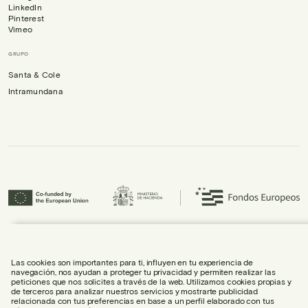
LinkedIn
Pinterest
Vimeo
GRUPO
Santa & Cole
Intramundana
Urbidermis S.L. ha participado en el Programa ICEX-Next, y ha contado con el
apoyo de ICEX, así como con la cofinanciación de Fondos europeos FEDER,
habiendo contribuido al crecimiento económico de la empresa y su
Las cookies son importantes para ti, influyen en tu experiencia de
internacionalización.
navegación, nos ayudan a proteger tu privacidad y permiten realizar las
peticiones que nos solicites a través de la web. Utilizamos cookies propias y
de terceros para analizar nuestros servicios y mostrarte publicidad
relacionada con tus preferencias en base a un perfil elaborado con tus