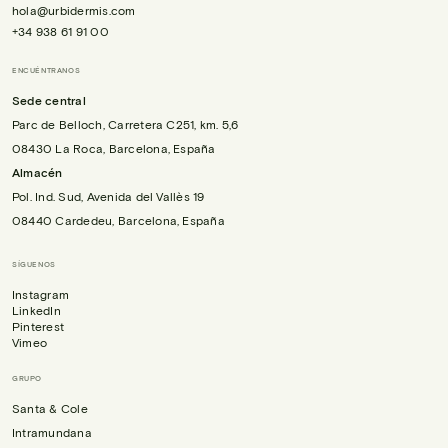
hola@urbidermis.com
+34 938 61 91 00
ENCUÉNTRANOS
Sede central
Parc de Belloch, Carretera C251, km. 5,6
08430 La Roca, Barcelona, España
Almacén
Pol. Ind. Sud, Avenida del Vallès 19
08440 Cardedeu, Barcelona, España
SÍGUENOS
Instagram
LinkedIn
Pinterest
Vimeo
GRUPO
Santa & Cole
Intramundana