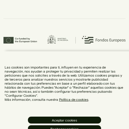
Urbidermis S.L. ha participado en el Programa ICEX-Next, y ha contado con el
apoyo de ICEX, así como con la cofinanciación de Fondos europeos FEDER,
habiendo contribuido al crecimiento económico de la empresa y su
Las cookies son importantes para ti, influyen en tu experiencia de
internacionalización.
navegación, nos ayudan a proteger tu privacidad y permiten realizar las
peticiones que nos solicites a través de la web. Utilizamos cookies propias y
de terceros para analizar nuestros servicios y mostrarte publicidad
relacionada con tus preferencias en base a un perfil elaborado con tus
hábitos de navegación. Puedes "Aceptar" o "Rechazar" aquellas cookies que
no sean técnicas, así o también configurar tus preferencias pulsando
"Configurar Cookies".
AVISO LEGAL
Más información, consulta nuestra
Política de cookies
.
POLÍTICA DE COOKIES
POLÍTICA DE PRIVACIDAD
POLÍTICA DE REDES SOCIALES
Aceptar cookies
CONFIGURACIÓN DE COOKIES
Rechazar cookies