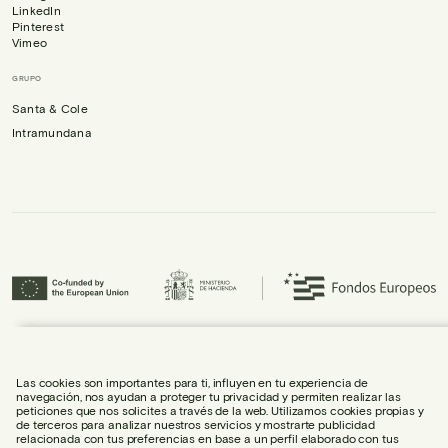
LinkedIn
Pinterest
Vimeo
GRUPO
Santa & Cole
Intramundana
Urbidermis S.L. ha participado en el Programa ICEX-Next, y ha contado con el
apoyo de ICEX, así como con la cofinanciación de Fondos europeos FEDER,
habiendo contribuido al crecimiento económico de la empresa y su
Las cookies son importantes para ti, influyen en tu experiencia de
internacionalización.
navegación, nos ayudan a proteger tu privacidad y permiten realizar las
peticiones que nos solicites a través de la web. Utilizamos cookies propias y
de terceros para analizar nuestros servicios y mostrarte publicidad
relacionada con tus preferencias en base a un perfil elaborado con tus