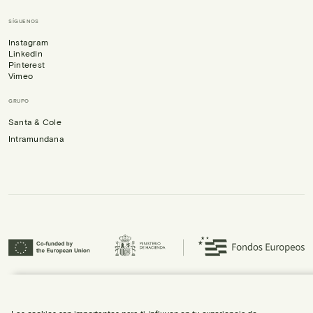
SÍGUENOS
Instagram
LinkedIn
Pinterest
Vimeo
GRUPO
Santa & Cole
Intramundana
Urbidermis S.L. ha participado en el Programa ICEX-Next, y ha contado con el
apoyo de ICEX, así como con la cofinanciación de Fondos europeos FEDER,
habiendo contribuido al crecimiento económico de la empresa y su