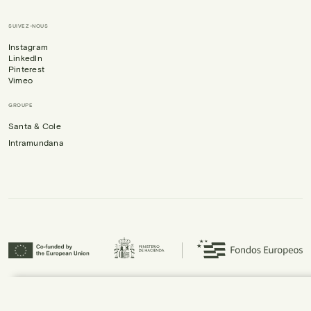
SUIVEZ-NOUS
Instagram
LinkedIn
Pinterest
Vimeo
GROUPE
Santa & Cole
Intramundana
Urbidermis S.L. a participé au programme ICEX Next et a bénéficié du soutien
d’ICEX, ainsi que du cofinancement du Fonds européen de développement