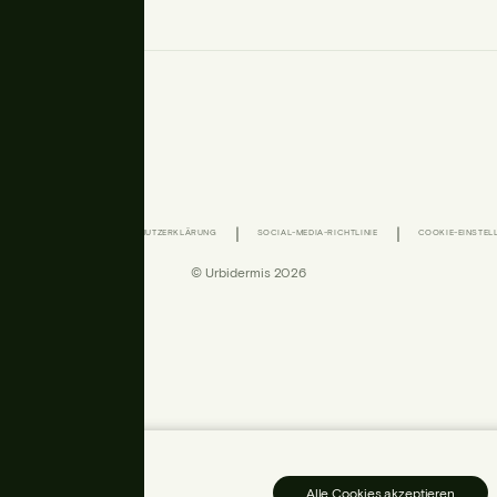
|
|
|
-RICHTLINIE
DATENSCHUTZERKLÄRUNG
SOCIAL-MEDIA-RICHTLINIE
COOKIE-EINSTEL
© Urbidermis 2026
Ihre
Alle Cookies akzeptieren
er die