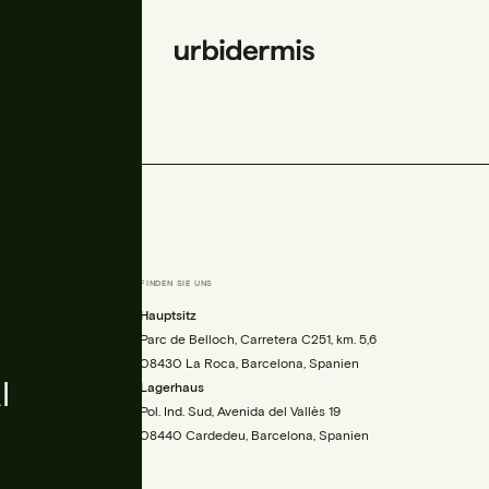
FINDEN SIE UNS
is.com
Hauptsitz
00
Parc de Belloch, Carretera C251, km. 5,6
08430 La Roca, Barcelona, Spanien
l
Lagerhaus
Pol. Ind. Sud, Avenida del Vallès 19
08440 Cardedeu, Barcelona, Spanien