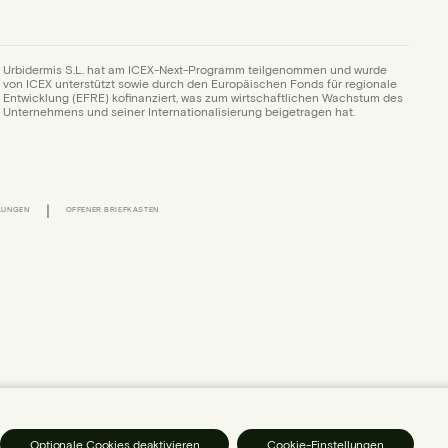
Urbidermis S.L. hat am ICEX-Next-Programm teilgenommen und wurde
von ICEX unterstützt sowie durch den Europäischen Fonds für regionale
Entwicklung (EFRE) kofinanziert, was zum wirtschaftlichen Wachstum des
Unternehmens und seiner Internationalisierung beigetragen hat.
|
LUNGEN
OFFENER BRIEFKASTEN
Optionale Cookies deaktivieren
Cookie-Einstellungen