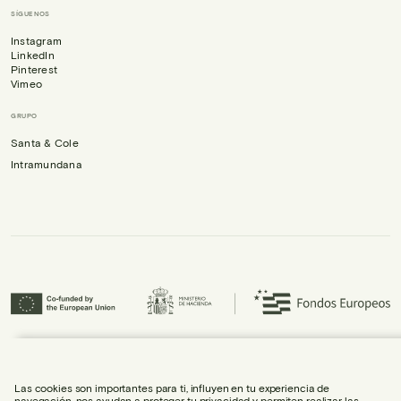
SÍGUENOS
Instagram
LinkedIn
Pinterest
Vimeo
GRUPO
Santa & Cole
Intramundana
Urbidermis S.L. ha participado en el Programa ICEX-Next, y ha contado con el
apoyo de ICEX, así como con la cofinanciación de Fondos europeos FEDER,
habiendo contribuido al crecimiento económico de la empresa y su
Las cookies son importantes para ti, influyen en tu experiencia de
internacionalización.
navegación, nos ayudan a proteger tu privacidad y permiten realizar las