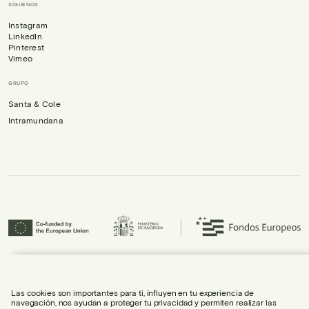
SÍGUENOS
Instagram
LinkedIn
Pinterest
Vimeo
GRUPO
Santa & Cole
Intramundana
Urbidermis S.L. ha participado en el Programa ICEX-Next, y ha contado con el
apoyo de ICEX, así como con la cofinanciación de Fondos europeos FEDER,
habiendo contribuido al crecimiento económico de la empresa y su
Las cookies son importantes para ti, influyen en tu experiencia de
internacionalización.
navegación, nos ayudan a proteger tu privacidad y permiten realizar las