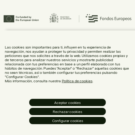
Urbidermis S.L. ha participado en el Programa ICEX-Next, y ha contado con el
apoyo de ICEX, así como con la cofinanciación de Fondos europeos FEDER,
habiendo contribuido al crecimiento económico de la empresa y su
Las cookies son importantes para ti, influyen en tu experiencia de
internacionalización.
navegación, nos ayudan a proteger tu privacidad y permiten realizar las
peticiones que nos solicites a través de la web. Utilizamos cookies propias y
de terceros para analizar nuestros servicios y mostrarte publicidad
relacionada con tus preferencias en base a un perfil elaborado con tus
hábitos de navegación. Puedes "Aceptar" o "Rechazar" aquellas cookies que
no sean técnicas, así o también configurar tus preferencias pulsando
"Configurar Cookies".
AVISO LEGAL
Más información, consulta nuestra
Política de cookies
.
POLÍTICA DE COOKIES
POLÍTICA DE PRIVACIDAD
POLÍTICA DE REDES SOCIALES
Aceptar cookies
CONFIGURACIÓN DE COOKIES
Rechazar cookies
BUZÓN ABIERTO
Configurar cookies
© Urbidermis 2026